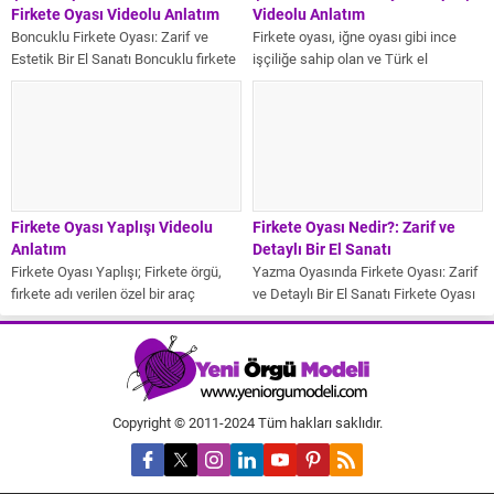
Firkete Oyası Videolu Anlatım
Videolu Anlatım
Boncuklu Firkete Oyası: Zarif ve
Firkete oyası, iğne oyası gibi ince
Estetik Bir El Sanatı Boncuklu firkete
işçiliğe sahip olan ve Türk el
oyası, geleneksel el sanatlarına...
sanatlarının önemli bir...
Firkete Oyası Yaplışı Videolu
Firkete Oyası Nedir?: Zarif ve
Anlatım
Detaylı Bir El Sanatı
Firkete Oyası Yaplışı; Firkete örgü,
Yazma Oyasında Firkete Oyası: Zarif
firkete adı verilen özel bir araç
ve Detaylı Bir El Sanatı Firkete Oyası
kullanılarak yapılan bir tür...
Nedir?; Anadolu’nun geleneksel...
Copyright © 2011-2024 Tüm hakları saklıdır.