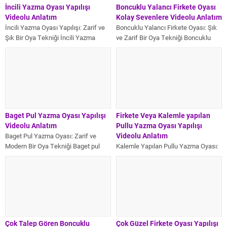
İncili Yazma Oyası Yapılışı
Boncuklu Yalancı Firkete Oyası
Videolu Anlatım
Kolay Sevenlere Videolu Anlatım
İncili Yazma Oyası Yapılışı: Zarif ve
Boncuklu Yalancı Firkete Oyası: Şık
Şık Bir Oya Tekniği İncili Yazma
ve Zarif Bir Oya Tekniği Boncuklu
Oyası Yapılışı, zarif...
Yalancı Firkete Oyası, kalem...
Baget Pul Yazma Oyası Yapılışı
Firkete Veya Kalemle yapılan
Videolu Anlatım
Pullu Yazma Oyası Yapılışı
Videolu Anlatım
Baget Pul Yazma Oyası: Zarif ve
Modern Bir Oya Tekniği Baget pul
Kalemle Yapılan Pullu Yazma Oyası:
yazma oyası, özellikle...
Adım Adım Uygulama Rehberi
Kalemle pullu yazma oyası,
geleneksel Türk...
Çok Talep Gören Boncuklu
Çok Güzel Firkete Oyası Yapılışı