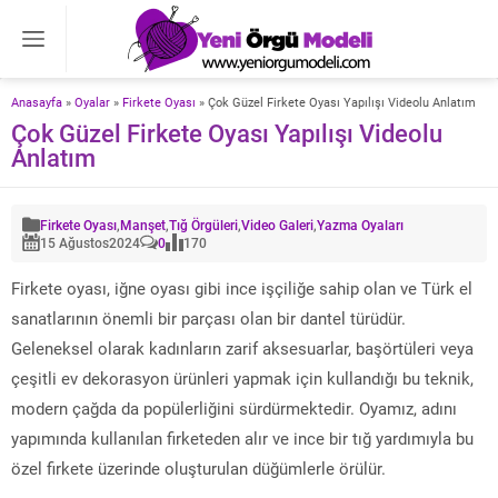
Anasayfa
»
Oyalar
»
Firkete Oyası
»
Çok Güzel Firkete Oyası Yapılışı Videolu Anlatım
Çok Güzel Firkete Oyası Yapılışı Videolu
Anlatım
Firkete Oyası
,
Manşet
,
Tığ Örgüleri
,
Video Galeri
,
Yazma Oyaları
15 Ağustos
2024
0
170
Firkete oyası, iğne oyası gibi ince işçiliğe sahip olan ve Türk el
sanatlarının önemli bir parçası olan bir dantel türüdür.
Geleneksel olarak kadınların zarif aksesuarlar, başörtüleri veya
çeşitli ev dekorasyon ürünleri yapmak için kullandığı bu teknik,
modern çağda da popülerliğini sürdürmektedir. Oyamız, adını
yapımında kullanılan firketeden alır ve ince bir tığ yardımıyla bu
özel firkete üzerinde oluşturulan düğümlerle örülür.