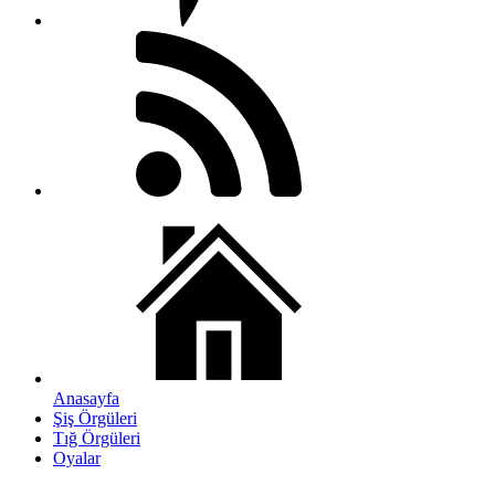
Anasayfa
Şiş Örgüleri
Tığ Örgüleri
Oyalar