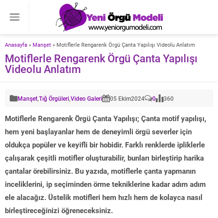
Anasayfa
»
Manşet
»
Motiflerle Rengarenk Örgü Çanta Yapılışı Videolu Anlatım
Motiflerle Rengarenk Örgü Çanta Yapılışı
Videolu Anlatım
Manşet
,
Tığ Örgüleri
,
Video Galeri
05 Ekim
2024
0
360
Motiflerle Rengarenk Örgü Çanta Yapılışı; Çanta motif yapılışı,
hem yeni başlayanlar hem de deneyimli örgü severler için
oldukça popüler ve keyifli bir hobidir. Farklı renklerde ipliklerle
çalışarak çeşitli motifler oluşturabilir, bunları birleştirip harika
çantalar örebilirsiniz. Bu yazıda, motiflerle çanta yapmanın
inceliklerini, ip seçiminden örme tekniklerine kadar adım adım
ele alacağız. Üstelik motifleri hem hızlı hem de kolayca nasıl
birleştireceğinizi öğreneceksiniz.