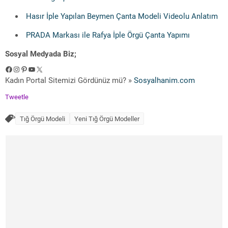
Hasır İple Yapılan Beymen Çanta Modeli Videolu Anlatım
PRADA Markası ile Rafya İple Örgü Çanta Yapımı
Sosyal Medyada Biz;
Facebook
Instagram
Pinterest
YouTube
X
Kadın Portal Sitemizi Gördünüz mü? »
Sosyalhanim.com
Tweetle
Tığ Örgü Modeli
Yeni Tığ Örgü Modeller