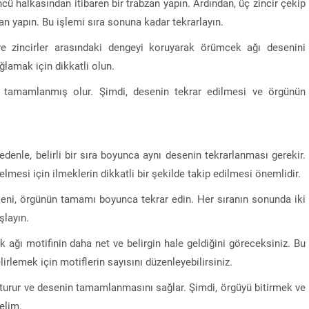
ncü halkasından itibaren bir trabzan yapın. Ardından, üç zincir çekip
an yapın. Bu işlemi sıra sonuna kadar tekrarlayın.
ve zincirler arasındaki dengeyi koruyarak örümcek ağı desenini
ğlamak için dikkatli olun.
tamamlanmış olur. Şimdi, desenin tekrar edilmesi ve örgünün
denle, belirli bir sıra boyunca aynı desenin tekrarlanması gerekir.
mesi için ilmeklerin dikkatli bir şekilde takip edilmesi önemlidir.
seni, örgünün tamamı boyunca tekrar edin. Her sıranın sonunda iki
şlayın.
k ağı motifinin daha net ve belirgin hale geldiğini göreceksiniz. Bu
rlemek için motiflerin sayısını düzenleyebilirsiniz.
şturur ve desenin tamamlanmasını sağlar. Şimdi, örgüyü bitirmek ve
elim.