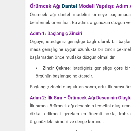
Örümcek Ağı
Dantel
Modeli Yapılışı: Adım
Örümcek ağı dantel modelini örmeye başlamadan 
belirlemek önemlidir. Bu adım, örgünüzün düzgün ve 
Adım 1: Başlangıç Zinciri
Örgüye, istediğiniz genişliğe bağlı olarak bir başl
masa genişliğine uygun uzunlukta bir zincir çekmeli
başlamadan önce mutlaka düzgün olmalıdır.
Zincir Çekme
: İstediğiniz genişliğe göre bir
örgünün başlangıç noktasıdır.
Başlangıç zinciri oluştuktan sonra, artık ilk sırayı ö
Adım 2: İlk Sıra – Örümcek Ağı Deseninin Oluşt
İlk sırada, örümcek ağı deseninin temelini oluşturan 
dikkat edilmesi gereken en önemli nokta, trabzan
örgünüzdeki simetri ve denge korunur.