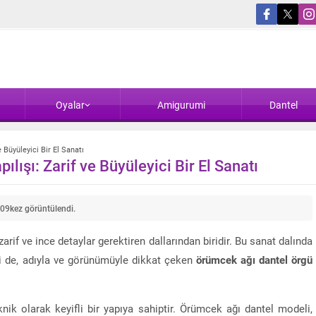
Oyalar
Amigurumi
Dantel
 Büyüleyici Bir El Sanatı
lışı: Zarif ve Büyüleyici Bir El Sanatı
09
kez görüntülendi.
rif ve ince detaylar gerektiren dallarından biridir. Bu sanat dalında
iri de, adıyla ve görünümüyle dikkat çeken
örümcek ağı dantel örgü
ik olarak keyifli bir yapıya sahiptir. Örümcek ağı dantel modeli,