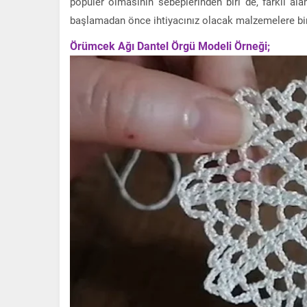
popüler olmasının sebeplerinden biri de, farklı ala
başlamadan önce ihtiyacınız olacak malzemelere bir
Örümcek Ağı Dantel Örgü Modeli Örneği;