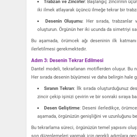
Trabzan ve Zincirler
: Başlangıç zincirinin üçü
iki ilmek atlayarak üçüncü ilmeğe tekrar bir trabz
Desenin Oluşumu
: Her sırada, trabzanlar 
oluşturun. Örgünün her iki ucunda da simetriyi sa
Bu aşamada, örümcek ağı deseninin ilk katmanı 
ilerletilmesi gerekmektedir.
Adım 3: Desenin Tekrar Edilmesi
Dantel modeli, tekrarlanan motiflerden oluşur. Bu ne
Her sırada desenin büyümesi ve daha belirgin hale gel
Sıranın Tekrarı
: İlk sırada oluşturduğunuz de
zincir çekip işinizi çevirin ve bir sonraki sıraya ba
Desen Geliştirme
: Deseni ilerledikçe, örümce
aşamada, örgünüzün genişliğini ve uzunluğunu beli
Bu tekrarlama süreci, örgünüzün temel yapısını olu
son düzenlemeleri yapmak için gerekli adımlara geç