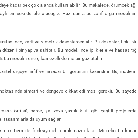
deye kadar pek çok alanda kullanılabilir. Bu makalede, örümcek ağı
ylı bir şekilde ele alacağız. Hazırsanız, bu zarif örgü modelinin
lan ince, zarif ve simetrik desenlerden alır. Bu desenler, tıpkı bir
üzenli bir yapıya sahiptir. Bu model, ince ipliklerle ve hassas tığ
di, bu modelin öne çıkan özelliklerine bir göz atalım:
dantel örgüye hafif ve havadar bir görünüm kazandırır. Bu, modelin
.
noktasında simetri ve dengeye dikkat edilmesi gerekir. Bu sayede
asa örtüsü, perde, şal veya yastık kılıfı gibi çeşitli projelerde
el tasarımlarla da uyum sağlar.
stetik hem de fonksiyonel olarak cazip kılar. Modelin bu kadar