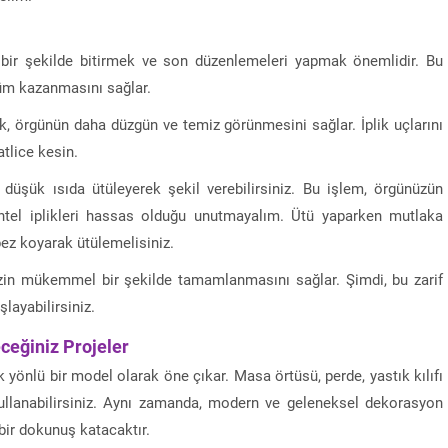
bir şekilde bitirmek ve son düzenlemeleri yapmak önemlidir. Bu
nüm kazanmasını sağlar.
mek, örgünün daha düzgün ve temiz görünmesini sağlar. İplik uçlarını
tlice kesin.
 düşük ısıda ütüleyerek şekil verebilirsiniz. Bu işlem, örgünüzün
ntel iplikleri hassas olduğu unutmayalım. Ütü yaparken mutlaka
bez koyarak ütülemelisiniz.
zin mükemmel bir şekilde tamamlanmasını sağlar. Şimdi, bu zarif
layabilirsiniz.
ceğiniz Projeler
k yönlü bir model olarak öne çıkar. Masa örtüsü, perde, yastık kılıfı
kullanabilirsiniz. Aynı zamanda, modern ve geleneksel dekorasyon
bir dokunuş katacaktır.