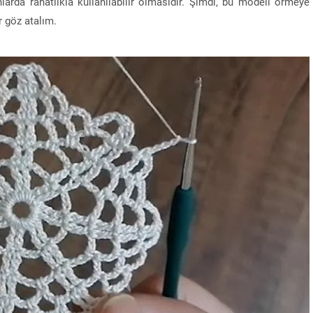
nlarda rahatlıkla kullanılabilir olmasıdır. Şimdi, bu modeli örmeye
 göz atalım.