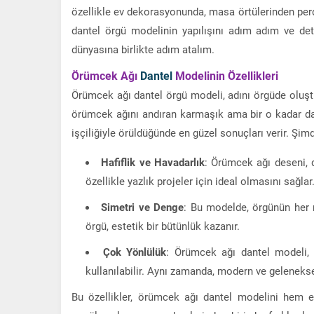
özellikle ev dekorasyonunda, masa örtülerinden per
dantel örgü modelinin yapılışını adım adım ve deta
dünyasına birlikte adım atalım.
Örümcek Ağı
Dantel
Modelinin Özellikleri
Örümcek ağı dantel örgü modeli, adını örgüde oluşturu
örümcek ağını andıran karmaşık ama bir o kadar da d
işçiliğiyle örüldüğünde en güzel sonuçları verir. Şim
Hafiflik ve Havadarlık
: Örümcek ağı deseni, 
özellikle yazlık projeler için ideal olmasını sağlar
Simetri ve Denge
: Bu modelde, örgünün her 
örgü, estetik bir bütünlük kazanır.
Çok Yönlülük
: Örümcek ağı dantel modeli, m
kullanılabilir. Aynı zamanda, modern ve geleneks
Bu özellikler, örümcek ağı dantel modelini hem e