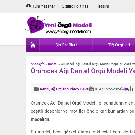
Tüm Yazarlar
Gizlilik Politikası
İletişim
Şiş Örgüleri
Tığ Örgüleri
Anasayfa
»
Dantel
»
Örümcek Ağı Dantel Örgü Modeli Yapılışı: Zarif ve
Örümcek Ağı Dantel Örgü Modeli Yapı
Dantel
,
Tığ Örgüleri
,
Video Galeri
16 Ağustos
2024
0
1
Örümcek Ağı Dantel Örgü Modeli, el sanatlarının en za
çeşitli desenler ve motifler öne çıkar; bunlardan b
modeli
dir.
Bu model, hem görsel olarak etkileyici hem de tekn