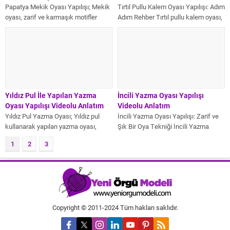
Papatya Mekik Oyası Yapılışı; Mekik
Tırtıl Pullu Kalem Oyası Yapılışı: Adım
oyası, zarif ve karmaşık motifler
Adım Rehber Tırtıl pullu kalem oyası,
oluşturarak göz alıcı el işi...
yazma ve tülbent...
Yıldız Pul İle Yapılan Yazma
İncili Yazma Oyası Yapılışı
Oyası Yapılışı Videolu Anlatım
Videolu Anlatım
Yıldız Pul Yazma Oyası; Yıldız pul
İncili Yazma Oyası Yapılışı: Zarif ve
kullanarak yapılan yazma oyası,
Şık Bir Oya Tekniği İncili Yazma
geleneksel Türk el sanatlarına
Oyası Yapılışı, zarif...
1
2
3
modern...
Copyright © 2011-2024 Tüm hakları saklıdır.