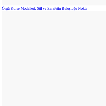
Örgü Korse Modelleri: Stil ve Zarafetin Buluştuğu Nokta