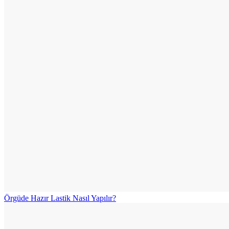
Örgüde Hazır Lastik Nasıl Yapılır?