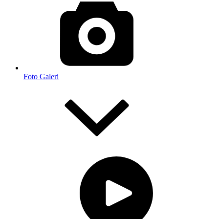
Foto Galeri