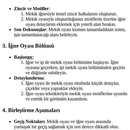
Zincir ve Motifler
:
Mekik iğnesiyle temel zincir halkalarını oluşturun.
Mekik oyasıyla oluşturduğunuz motiflerin üzerine iğne
oyası detaylarını eklemek için yeterli alan bırakın.
Son Dokunuşlar
: Mekik oyası kısmını tamamladıktan sonra,
işin tamamlanacağı alanı belirleyin.
3.
İğne Oyası Bölümü
Başlangıç
:
İğne ve ip ile mekik oyası bölümüne başlayın. İğne
oyasına geçerken, ipi mekik oyası bölümünden geçirin
ve düğümle sabitleyin.
Detaylandırma
:
İğne oyası ile mekik oyası etrafında küçük detaylar,
çiçekler veya yapraklar ekleyin.
İğne oyası teknikleriyle mekik oyası motiflerine uyumlu
ve estetik bir görünüm kazandırın.
4.
Birleştirme Aşamaları
Geçiş Noktaları
: Mekik oyası ve iğne oyası arasında
yumuşak bir geçiş sağlamak için son derece dikkatli olun.