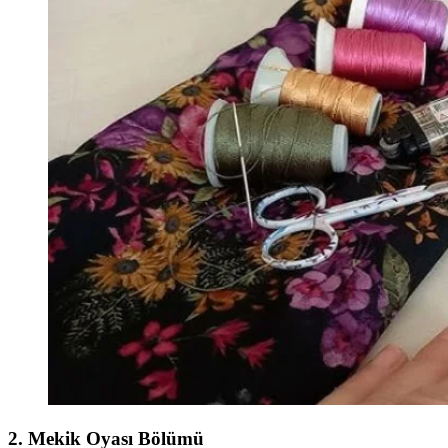
2.
Mekik Oyası Bölümü