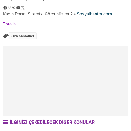
Facebook
Instagram
Pinterest
YouTube
X
Kadın Portal Sitemizi Gördünüz mü? »
Sosyalhanim.com
Tweetle
Oya Modelleri
İLGİNİZİ ÇEKEBİLECEK DİĞER KONULAR