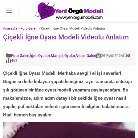
Anasayfa
»
Foto Galeri
»
Çiçekli İğne Oyası Modeli Videolu Anlatım
Çiçekli İğne Oyası Modeli Videolu Anlatım
Foto Galeri
,
İğne Oyaları
,
Manşet
,
Oyalar
,
Video Galeri
26 Eylül
2024
0
463
Çiçekli İğne Oyası Modeli; Merhaba sevgili el işi severler!
Bugün sizlerle kolayca yapabileceğiniz, aynı zamanda oldukça
şık görünen bir iğne oyası modeli yapımını paylaşacağım. Bu
makalemizde, adım adım detaylı bir şekilde iğne oyası nasıl
yapılır, püf noktaları nelerdir gibi önemli bilgileri bulabilirsiniz.
Hadi hemen başlayalım!