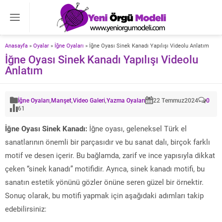
Anasayfa
»
Oyalar
»
İğne Oyaları
»
İğne Oyası Sinek Kanadı Yapılışı Videolu Anlatım
İğne Oyası Sinek Kanadı Yapılışı Videolu
Anlatım
İğne Oyaları
,
Manşet
,
Video Galeri
,
Yazma Oyaları
22 Temmuz
2024
0
61
İğne Oyası Sinek Kanadı:
İğne oyası, geleneksel Türk el
sanatlarının önemli bir parçasıdır ve bu sanat dalı, birçok farklı
motif ve desen içerir. Bu bağlamda, zarif ve ince yapısıyla dikkat
çeken “sinek kanadı” motifidir. Ayrıca, sinek kanadı motifi, bu
sanatın estetik yönünü gözler önüne seren güzel bir örnektir.
Sonuç olarak, bu motifi yapmak için aşağıdaki adımları takip
edebilirsiniz: