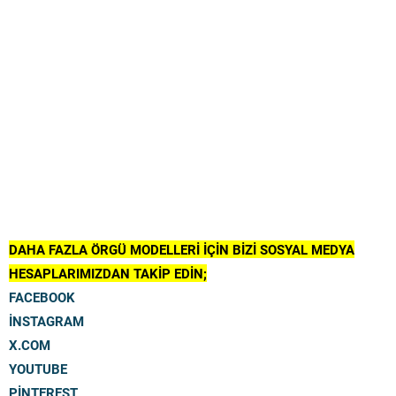
DAHA FAZLA ÖRGÜ MODELLERİ İÇİN BİZİ SOSYAL MEDYA
HESAPLARIMIZDAN TAKİP EDİN;
FACEBOOK
İNSTAGRAM
X.COM
YOUTUBE
PİNTEREST