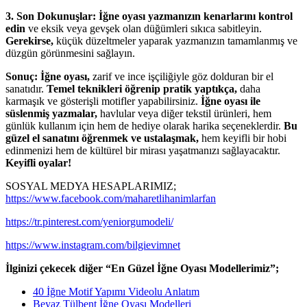
3. Son Dokunuşlar:
İğne oyası yazmanızın kenarlarını kontrol
edin
ve eksik veya gevşek olan düğümleri sıkıca sabitleyin.
Gerekirse,
küçük düzeltmeler yaparak yazmanızın tamamlanmış ve
düzgün görünmesini sağlayın.
Sonuç:
İğne oyası,
zarif ve ince işçiliğiyle göz dolduran bir el
sanatıdır.
Temel teknikleri öğrenip pratik yaptıkça,
daha
karmaşık ve gösterişli motifler yapabilirsiniz.
İğne oyası ile
süslenmiş yazmalar,
havlular veya diğer tekstil ürünleri, hem
günlük kullanım için hem de hediye olarak harika seçeneklerdir.
Bu
güzel el sanatını öğrenmek ve ustalaşmak,
hem keyifli bir hobi
edinmenizi hem de kültürel bir mirası yaşatmanızı sağlayacaktır.
Keyifli oyalar!
SOSYAL MEDYA HESAPLARIMIZ;
https://www.facebook.com/maharetlihanimlarfan
https://tr.pinterest.com/yeniorgumodeli/
https://www.instagram.com/bilgievimnet
İlginizi çekecek diğer “En Güzel İğne Oyası Modellerimiz”;
40 İğne Motif Yapımı Videolu Anlatım
Beyaz Tülbent İğne Oyası Modelleri