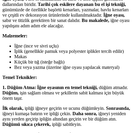
dallarından biridir.
Tarihi çok eskilere dayanan bu el işi tekniği,
günümüzde de özellikle başörtü kenarları, yazmalar, havlu kenarları
ve çeşitli ev dekorasyon ürünlerinde kullanılmaktadır.
İğne oyası,
sabır ve titizlik gerektiren bir sanat dalıdır.
Bu makalede,
iğne oyası
yapılışını adım adım ele alacağız.
Malzemeler:
İğne (ince ve sivri uçlu)
İplik (genellikle pamuk veya polyester iplikler tercih edilir)
Makas
Küçük bir tığ (isteğe bağlı)
Bez veya yazma (üzerine iğne oyası yapılacak materyal)
Temel Teknikler:
1. Düğüm Atma:
İğne oyasının en temel tekniği,
düğüm atmadır.
Düğüm,
işin sağlam olması ve şekillerin sabit kalması için büyük
önem taşır.
İlk olarak,
ipliği iğneye geçirin ve ucunu düğümleyin.
Sonrasında,
iğneyi kumaşa batırın ve ipliği çekin.
Daha sonra,
iğneyi yeniden
aynı yerden geçirip ipliğin altından geçirin ve bir düğüm atın.
Düğümü sıkıca çekerek,
ipliği sabitleyin.