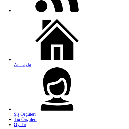
Anasayfa
Şiş Örgüleri
Tığ Örgüleri
Oyalar