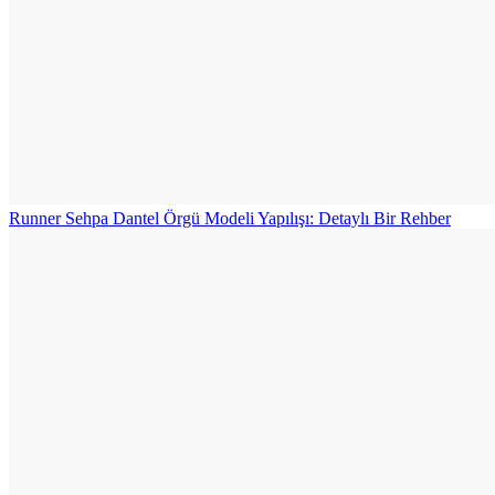
Runner Sehpa Dantel Örgü Modeli Yapılışı: Detaylı Bir Rehber