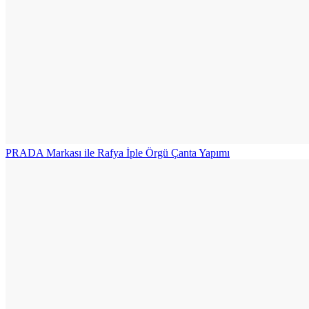
PRADA Markası ile Rafya İple Örgü Çanta Yapımı