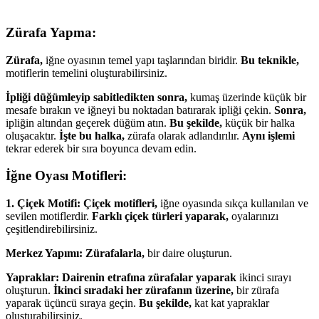
Zürafa Yapma:
Zürafa,
iğne oyasının temel yapı taşlarından biridir.
Bu teknikle,
motiflerin temelini oluşturabilirsiniz.
İpliği düğümleyip sabitledikten sonra,
kumaş üzerinde küçük bir
mesafe bırakın ve iğneyi bu noktadan batırarak ipliği çekin.
Sonra,
ipliğin altından geçerek düğüm atın.
Bu şekilde,
küçük bir halka
oluşacaktır.
İşte bu halka,
zürafa olarak adlandırılır.
Aynı işlemi
tekrar ederek bir sıra boyunca devam edin.
İğne Oyası Motifleri:
1. Çiçek Motifi:
Çiçek motifleri,
iğne oyasında sıkça kullanılan ve
sevilen motiflerdir.
Farklı çiçek türleri yaparak,
oyalarınızı
çeşitlendirebilirsiniz.
Merkez Yapımı:
Zürafalarla,
bir daire oluşturun.
Yapraklar:
Dairenin etrafına zürafalar yaparak
ikinci sırayı
oluşturun.
İkinci sıradaki her zürafanın üzerine,
bir zürafa
yaparak üçüncü sıraya geçin.
Bu şekilde,
kat kat yapraklar
oluşturabilirsiniz.