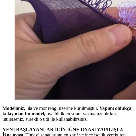
Modelimiz,
lila ve mor rengi üzerine kurulmuştur.
Yapımı oldukça
kolay olan bu model,
oya bittikten sonra yazmanızı bir kez
ütülerseniz, sürekli o ütü ile kullanabilirsiniz.
YENİ BAŞLAYANLAR İÇİN İĞNE OYASI YAPILIŞI 2:
İğne oyası,
Türk el sanatlarının en zarif ve ince işçilik gerektiren