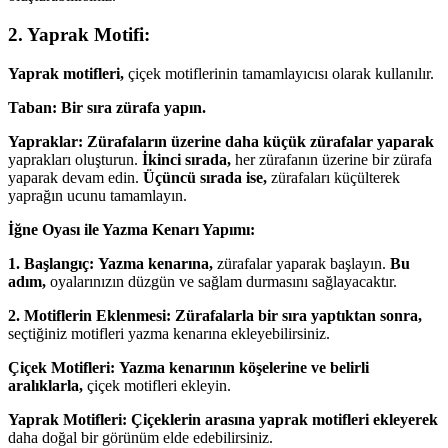
2. Yaprak Motifi:
Yaprak motifleri,
çiçek motiflerinin tamamlayıcısı olarak kullanılır.
Taban:
Bir sıra zürafa yapın.
Yapraklar:
Zürafaların üzerine daha küçük zürafalar yaparak
yaprakları oluşturun.
İkinci sırada,
her zürafanın üzerine bir zürafa
yaparak devam edin.
Üçüncü sırada ise,
zürafaları küçülterek
yaprağın ucunu tamamlayın.
İğne Oyası ile Yazma Kenarı Yapımı:
1. Başlangıç:
Yazma kenarına,
zürafalar yaparak başlayın.
Bu
adım,
oyalarınızın düzgün ve sağlam durmasını sağlayacaktır.
2. Motiflerin Eklenmesi:
Zürafalarla bir sıra yaptıktan sonra,
seçtiğiniz motifleri yazma kenarına ekleyebilirsiniz.
Çiçek Motifleri:
Yazma kenarının köşelerine ve belirli
aralıklarla,
çiçek motifleri ekleyin.
Yaprak Motifleri:
Çiçeklerin arasına yaprak motifleri ekleyerek
daha doğal bir görünüm elde edebilirsiniz.