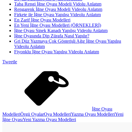
Taba Rengi İğne Oyası Modeli Vidolu Anlatım
Rengarenk İğne Oyası Modeli Videolu Anlatım
Firkete ile İğne Oyası Yapılışı Videolu Anlatım
En Zarif İğne Oyası Modelleri
En Yeni İğne Oyası Modelleri (ÖRNEKLERİ)
İğne Oyası Sinek Kanadı Yapılışı Videolu Anlatım
İğne Oyasında Dip Zürafa Nasıl Yapılır?
Gri Düz Yazmaya Çok Gösterişli Ağır İğne Oyası Yapılışı
Videolu Anlatım
Fiyonklu İğne Oyası Yapılışı Videolu Anlatım
Tweetle
İğne Oyası
Modelleri
Örgü Oyalar
Oya Modelleri
Yazma Oyası Modelleri
Yeni
İğne Oyası
Yeni Yazma Oyası Modelleri