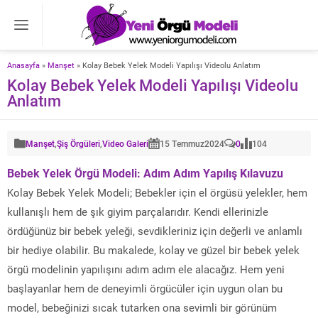
Anasayfa
»
Manşet
»
Kolay Bebek Yelek Modeli Yapılışı Videolu Anlatım
Kolay Bebek Yelek Modeli Yapılışı Videolu
Anlatım
Manşet
,
Şiş Örgüleri
,
Video Galeri
15 Temmuz
2024
0
104
Bebek Yelek Örgü Modeli: Adım Adım Yapılış Kılavuzu
Kolay Bebek Yelek Modeli; Bebekler için el örgüsü yelekler, hem
kullanışlı hem de şık giyim parçalarıdır. Kendi ellerinizle
ördüğünüz bir bebek yeleği, sevdikleriniz için değerli ve anlamlı
bir hediye olabilir. Bu makalede, kolay ve güzel bir bebek yelek
örgü modelinin yapılışını adım adım ele alacağız. Hem yeni
başlayanlar hem de deneyimli örgücüler için uygun olan bu
model, bebeğinizi sıcak tutarken ona sevimli bir görünüm