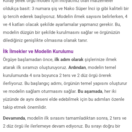
Kolay yelek örgü modeli için ihtiyacınız olan malzemeler
oldukça basit: 3 numara şiş ve Nako Süper İnci ip gibi kaliteli bir
ip tercih ederek başlıyoruz. Modelin ilmek sayısını belirlerken, 4
ve 4 katları olacak şekilde ayarlamalar yapmanız gerekir. Bu,
modelin düzgün bir şekilde kurulmasını sağlar ve örgünüzün
dilediğiniz genişlikte olmasına olanak tanır.
İlk İlmekler ve Modelin Kurulumu
Örgüye başlamadan önce,
ilk adım olarak
şişlerinize ilmek
atarak ilk sıramızı oluşturuyoruz.
Ardından
, modelin temel
kurulumunda 4 sıra boyunca 2 ters ve 2 düz örgü örerek
ilerliyoruz. Bu başlangıç adımı, örgünün temel yapısını oluşturur
ve modelin sağlam oturmasını sağlar.
Bu aşamada
, her iki
yüzünde de aynı deseni elde edebilmek için bu adımları özenle
takip etmek önemlidir.
Devamında
, modelin ilk sırasını tamamladıktan sonra, 2 ters ve
2 düz örgü ile ilerlemeye devam ediyoruz. Bu sırayı doğru bir