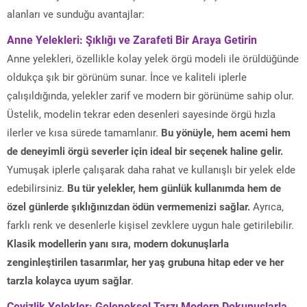
alanları ve sunduğu avantajlar:
Anne Yelekleri: Şıklığı ve Zarafeti Bir Araya Getirin
Anne yelekleri, özellikle kolay yelek örgü modeli ile örüldüğünde
oldukça şık bir görünüm sunar. İnce ve kaliteli iplerle
çalışıldığında, yelekler zarif ve modern bir görünüme sahip olur.
Üstelik, modelin tekrar eden desenleri sayesinde örgü hızla
ilerler ve kısa sürede tamamlanır.
Bu yönüyle, hem acemi hem
de deneyimli örgü severler için ideal bir seçenek haline gelir.
Yumuşak iplerle çalışarak daha rahat ve kullanışlı bir yelek elde
edebilirsiniz.
Bu tür yelekler, hem günlük kullanımda hem de
özel günlerde şıklığınızdan ödün vermemenizi sağlar.
Ayrıca,
farklı renk ve desenlerle kişisel zevklere uygun hale getirilebilir.
Klasik modellerin yanı sıra, modern dokunuşlarla
zenginleştirilen tasarımlar, her yaş grubuna hitap eder ve her
tarzla kolayca uyum sağlar
.
Çeyizlik Yelekler: Geleneksel Tarzı Modern Dokunuşlarla