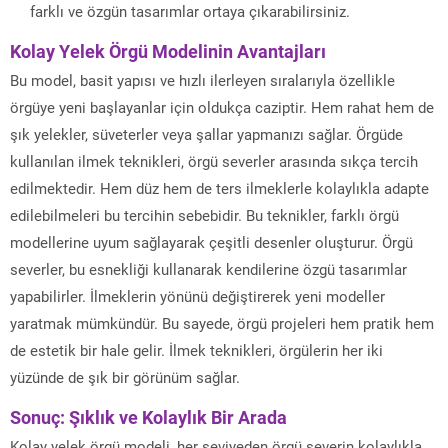
farklı ve özgün tasarımlar ortaya çıkarabilirsiniz.
Kolay Yelek Örgü Modelinin Avantajları
Bu model, basit yapısı ve hızlı ilerleyen sıralarıyla özellikle
örgüye yeni başlayanlar için oldukça caziptir. Hem rahat hem de
şık yelekler, süveterler veya şallar yapmanızı sağlar. Örgüde
kullanılan ilmek teknikleri, örgü severler arasında sıkça tercih
edilmektedir. Hem düz hem de ters ilmeklerle kolaylıkla adapte
edilebilmeleri bu tercihin sebebidir. Bu teknikler, farklı örgü
modellerine uyum sağlayarak çeşitli desenler oluşturur. Örgü
severler, bu esnekliği kullanarak kendilerine özgü tasarımlar
yapabilirler. İlmeklerin yönünü değiştirerek yeni modeller
yaratmak mümkündür. Bu sayede, örgü projeleri hem pratik hem
de estetik bir hale gelir. İlmek teknikleri, örgülerin her iki
yüzünde de şık bir görünüm sağlar.
Sonuç: Şıklık ve Kolaylık Bir Arada
Kolay yelek örgü modeli, her seviyeden örgü severin kolaylıkla