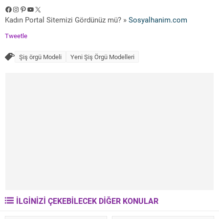
Facebook
Instagram
Pinterest
YouTube
X
Kadın Portal Sitemizi Gördünüz mü? »
Sosyalhanim.com
Tweetle
Şiş örgü Modeli
Yeni Şiş Örgü Modelleri
İLGİNİZİ ÇEKEBİLECEK DİĞER KONULAR