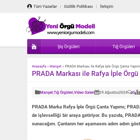
Tüm Yazarlar
Gizlilik Politikası
İletişim
Şiş Örgüleri
Tığ Örgüleri
Anasayfa
»
Manşet
»
PRADA Markası ile Rafya İple Örgü Çanta Yapım
PRADA Markası ile Rafya İple Örgü
Manşet
,
Tığ Örgüleri
,
Video Galeri
29 Ağustos
2024
0
PRADA Marka Rafya İple Örgü Çanta Yapımı; PRADA m
de işlevselliği bir araya getiriyor. Bu yazıda, PRADA
sunacağım. Çantanın her aşamasını adım adım göstere