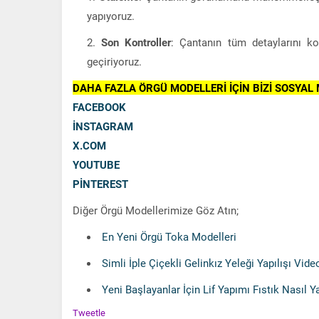
yapıyoruz.
Son Kontroller
: Çantanın tüm detaylarını ko
geçiriyoruz.
DAHA FAZLA ÖRGÜ MODELLERİ İÇİN BİZİ SOSYAL
FACEBOOK
İNSTAGRAM
X.COM
YOUTUBE
PİNTEREST
Diğer Örgü Modellerimize Göz Atın;
En Yeni Örgü Toka Modelleri
Simli İple Çiçekli Gelinkız Yeleği Yapılışı Vid
Yeni Başlayanlar İçin Lif Yapımı Fıstık Nasıl Ya
Tweetle