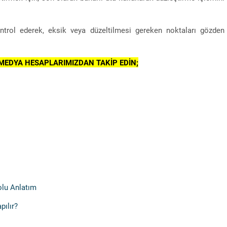
ntrol ederek, eksik veya düzeltilmesi gereken noktaları gözden
 MEDYA HESAPLARIMIZDAN TAKİP EDİN;
eolu Anlatım
pılır?