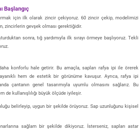
ı Başlangıç
rmak için ilk olarak zincir çekiyoruz. 60 zincir çekip, modelimizi
, zincirlerin gevşek olması gerektiğidir.
uşturduktan sonra, tığ yardımıyla ilk sırayı örmeye başlıyoruz. Tekli
oruz.
aha konforlu hale getirir. Bu amaçla, sapları rafya ipi ile örerek
dayanıklı hem de estetik bir görünüme kavuşur. Ayrıca, rafya ipi
amanda çantanın genel tasarımıyla uyumlu olmasını sağlarız. Bu
e kullanışlılığı büyük ölçüde iyileşir.
nluğu belirleyip, uygun bir şekilde örüyoruz. Sap uzunluğunu kişisel
narlarına sağlam bir şekilde dikiyoruz. İsterseniz, sapları astar