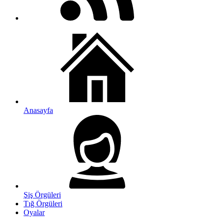
Anasayfa
Şiş Örgüleri
Tığ Örgüleri
Oyalar