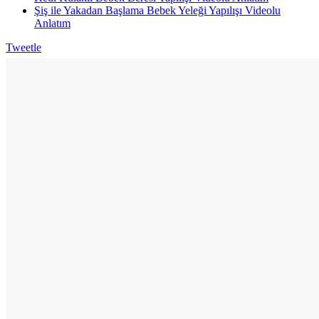
Şiş ile Yakadan Başlama Bebek Yeleği Yapılışı Videolu
Anlatım
Tweetle