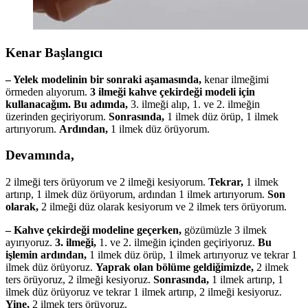
Kenar Başlangıcı
– Yelek modelinin bir sonraki aşamasında,
kenar ilmeğimi
örmeden alıyorum.
3 ilmeği kahve çekirdeği modeli için
kullanacağım.
Bu adımda,
3. ilmeği alıp, 1. ve 2. ilmeğin
üzerinden geçiriyorum.
Sonrasında,
1 ilmek düz örüp, 1 ilmek
artırıyorum.
Ardından,
1 ilmek düz örüyorum.
Devamında,
2 ilmeği ters örüyorum ve 2 ilmeği kesiyorum.
Tekrar,
1 ilmek
artırıp, 1 ilmek düz örüyorum, ardından 1 ilmek artırıyorum.
Son
olarak,
2 ilmeği düz olarak kesiyorum ve 2 ilmek ters örüyorum.
– Kahve çekirdeği modeline geçerken,
gözümüzle 3 ilmek
ayırıyoruz.
3. ilmeği,
1. ve 2. ilmeğin içinden geçiriyoruz.
Bu
işlemin ardından,
1 ilmek düz örüp, 1 ilmek artırıyoruz ve tekrar 1
ilmek düz örüyoruz.
Yaprak olan bölüme geldiğimizde,
2 ilmek
ters örüyoruz, 2 ilmeği kesiyoruz.
Sonrasında,
1 ilmek artırıp, 1
ilmek düz örüyoruz ve tekrar 1 ilmek artırıp, 2 ilmeği kesiyoruz.
Yine,
2 ilmek ters örüyoruz.