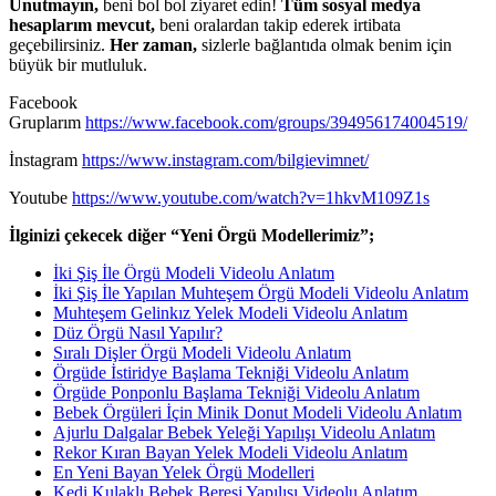
Unutmayın,
beni bol bol ziyaret edin!
Tüm sosyal medya
hesaplarım mevcut,
beni oralardan takip ederek irtibata
geçebilirsiniz.
Her zaman,
sizlerle bağlantıda olmak benim için
büyük bir mutluluk.
Facebook
Gruplarım
https://www.facebook.com/groups/394956174004519/
İnstagram
https://www.instagram.com/bilgievimnet/
Youtube
https://www.youtube.com/watch?v=1hkvM109Z1s
İlginizi çekecek diğer “Yeni Örgü Modellerimiz”;
İki Şiş İle Örgü Modeli Videolu Anlatım
İki Şiş İle Yapılan Muhteşem Örgü Modeli Videolu Anlatım
Muhteşem Gelinkız Yelek Modeli Videolu Anlatım
Düz Örgü Nasıl Yapılır?
Sıralı Dişler Örgü Modeli Videolu Anlatım
Örgüde İstiridye Başlama Tekniği Videolu Anlatım
Örgüde Ponponlu Başlama Tekniği Videolu Anlatım
Bebek Örgüleri İçin Minik Donut Modeli Videolu Anlatım
Ajurlu Dalgalar Bebek Yeleği Yapılışı Videolu Anlatım
Rekor Kıran Bayan Yelek Modeli Videolu Anlatım
En Yeni Bayan Yelek Örgü Modelleri
Kedi Kulaklı Bebek Beresi Yapılışı Videolu Anlatım