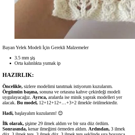
Bayan Yelek Modeli İçin Gerekli Malzemeler
3.5 mm şiş
Orta kalınlıkta yumak ip
HAZIRLIK:
Öncelikle,
sizlere modelimi tanıtmak istiyorum kuzularım.
Örgümün başına,
sonuna ve ortasına kahve çekirdeği modeli
uygulayacağız.
Ayrıca,
aralarda ise minik yaprak modelleri yer
alacak.
Bu model,
12+12+12+…+3+2 ilmekle örülmektedir.
Hadi,
başlayalım kuzularım! 😊
İlk olarak,
şişime 29 ilmek aldım ve bir sıra düz ördüm.
Sonrasında,
kenar ilmeğimi örmeden aldım.
Ardından,
3 ilmek
düz, 3 ilmek ters, 3 ilmek düz, 3 ilmek ters şeklinde sıra boyunca