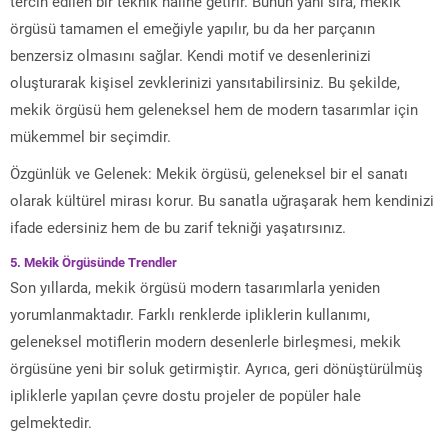
tercih edilen bir teknik haline getirir. Bunun yanı sıra, mekik
örgüsü tamamen el emeğiyle yapılır, bu da her parçanın
benzersiz olmasını sağlar. Kendi motif ve desenlerinizi
oluşturarak kişisel zevklerinizi yansıtabilirsiniz. Bu şekilde,
mekik örgüsü hem geleneksel hem de modern tasarımlar için
mükemmel bir seçimdir.
Özgünlük ve Gelenek: Mekik örgüsü, geleneksel bir el sanatı
olarak kültürel mirası korur. Bu sanatla uğraşarak hem kendinizi
ifade edersiniz hem de bu zarif tekniği yaşatırsınız.
5. Mekik Örgüsünde Trendler
Son yıllarda, mekik örgüsü modern tasarımlarla yeniden
yorumlanmaktadır. Farklı renklerde ipliklerin kullanımı,
geleneksel motiflerin modern desenlerle birleşmesi, mekik
örgüsüne yeni bir soluk getirmiştir. Ayrıca, geri dönüştürülmüş
ipliklerle yapılan çevre dostu projeler de popüler hale
gelmektedir.