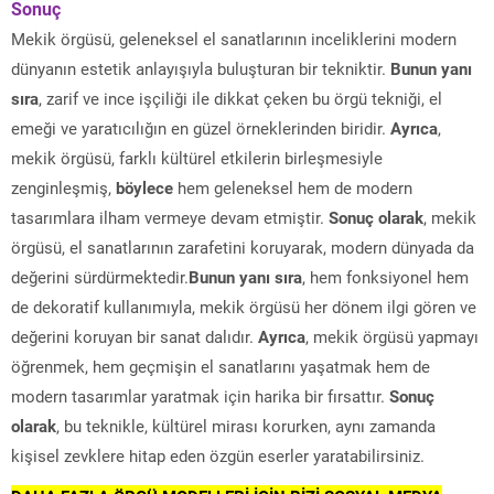
Sonuç
Mekik örgüsü, geleneksel el sanatlarının inceliklerini modern
dünyanın estetik anlayışıyla buluşturan bir tekniktir.
Bunun yanı
sıra
, zarif ve ince işçiliği ile dikkat çeken bu örgü tekniği, el
emeği ve yaratıcılığın en güzel örneklerinden biridir.
Ayrıca
,
mekik örgüsü, farklı kültürel etkilerin birleşmesiyle
zenginleşmiş,
böylece
hem geleneksel hem de modern
tasarımlara ilham vermeye devam etmiştir.
Sonuç olarak
, mekik
örgüsü, el sanatlarının zarafetini koruyarak, modern dünyada da
değerini sürdürmektedir.
Bunun yanı sıra
, hem fonksiyonel hem
de dekoratif kullanımıyla, mekik örgüsü her dönem ilgi gören ve
değerini koruyan bir sanat dalıdır.
Ayrıca
, mekik örgüsü yapmayı
öğrenmek, hem geçmişin el sanatlarını yaşatmak hem de
modern tasarımlar yaratmak için harika bir fırsattır.
Sonuç
olarak
, bu teknikle, kültürel mirası korurken, aynı zamanda
kişisel zevklere hitap eden özgün eserler yaratabilirsiniz.