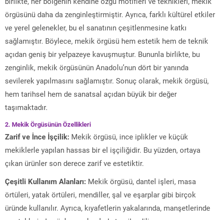
birlikte, her bölgenin kendine özgü motifleri ve teknikleri, mekik
örgüsünü daha da zenginleştirmiştir. Ayrıca, farklı kültürel etkiler
ve yerel gelenekler, bu el sanatının çeşitlenmesine katkı
sağlamıştır. Böylece, mekik örgüsü hem estetik hem de teknik
açıdan geniş bir yelpazeye kavuşmuştur. Bununla birlikte, bu
zenginlik, mekik örgüsünün Anadolu’nun dört bir yanında
sevilerek yapılmasını sağlamıştır. Sonuç olarak, mekik örgüsü,
hem tarihsel hem de sanatsal açıdan büyük bir değer
taşımaktadır.
2. Mekik Örgüsünün Özellikleri
Zarif ve İnce İşçilik:
Mekik örgüsü, ince iplikler ve küçük
mekiklerle yapılan hassas bir el işçiliğidir. Bu yüzden, ortaya
çıkan ürünler son derece zarif ve estetiktir.
Çeşitli Kullanım Alanları:
Mekik örgüsü, dantel işleri, masa
örtüleri, yatak örtüleri, mendiller, şal ve eşarplar gibi birçok
üründe kullanılır. Ayrıca, kıyafetlerin yakalarında, manşetlerinde