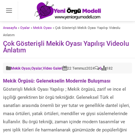
Anasayfa
»
Oyalar
»
Mekik Oyası
»
Çok Gösterişli Mekik Oyası Yapılışı Videolu
Anlatım
Çok Gösterişli Mekik Oyası Yapılışı Videolu
Anlatım
Mekik Oyası
,
Oyalar
,
Video Galeri
22 Temmuz
2024
0
182
Mekik Örgüsü: Gelenekselin Modernle Buluşması
Gösterişli Mekik Oyası Yapılışı ; Mekik örgüsü, zarif ve ince el
işçiliği gerektiren bir örgü tekniğidir. Geleneksel Türk el
sanatları arasında önemli bir yer tutar ve genellikle dantel işleri,
masa örtüleri, yatak örtüleri, mendiller ve giysi süslemelerinde
kullanılır. Bu örgü tekniği, zaman içinde modern tasarımlar ve
yeni iplik türleri ile harmanlanarak günümüzde de popülerliğini